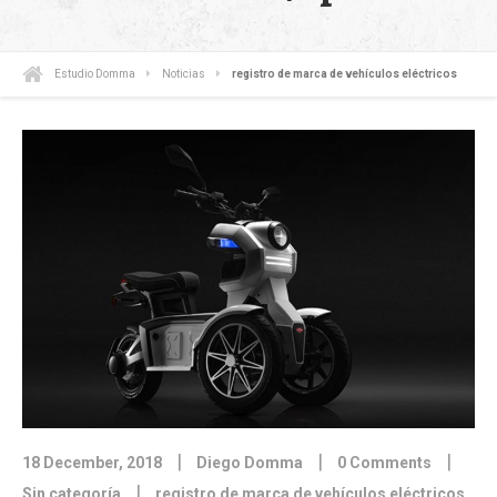
Estudio Domma
Noticias
registro de marca de vehículos eléctricos
|
|
|
18 December, 2018
Diego Domma
0 Comments
|
Sin categoría
registro de marca de vehículos eléctricos