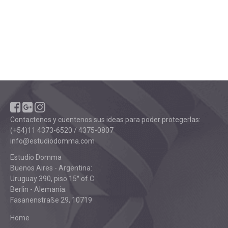
Contactenos y cuentenos sus ideas para poder protegerlas:
(+54)11 4373-6520 / 4375-0807
info@estudiodomma.com
Estudio Domma
Buenos Aires - Argentina:
Uruguay 390, piso 15° of.C
Berlin - Alemania:
Fasanenstraße 29, 10719
Home